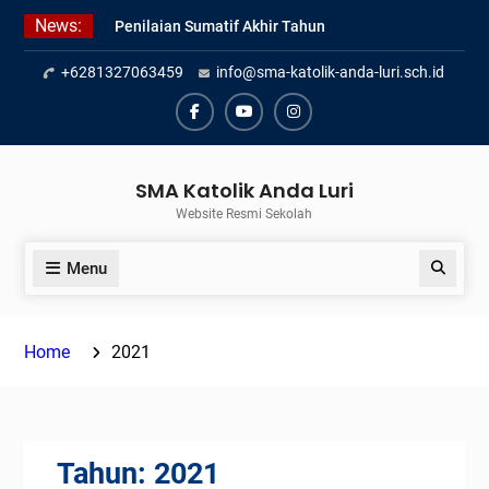
Skip
News:
Penilaian Sumatif Akhir Tahun
to
Semester Genap 2025/2026
content
+6281327063459
info@sma-katolik-anda-luri.sch.id
Pengumuman Kelulusan Siswa
Kelas XII SMAK Anda Luri
Pelantikan Pengurus Osis SMAK
Facebook
Youtube
Instagram
Anda Luri
SMA Katolik Anda Luri
Website Resmi Sekolah
Menu
Search
Home
2021
Tahun:
2021