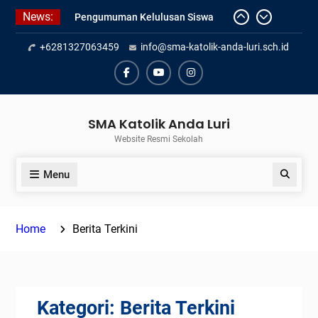
Skip
News:
Pelantikan Pengurus Osis SMAK
to
Anda Luri
content
+6281327063459
info@sma-katolik-anda-luri.sch.id
Penilaian Sumatif Akhir Tahun
Semester Genap 2025/2026
Pengumuman Kelulusan Siswa
Facebook
Youtube
Instagram
Kelas XII SMAK Anda Luri
SMA Katolik Anda Luri
Website Resmi Sekolah
Menu
Search
Home
Berita Terkini
Kategori:
Berita Terkini