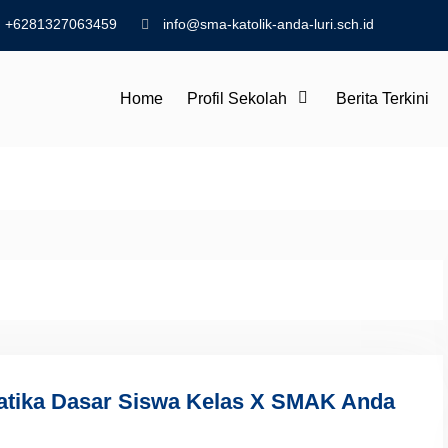
+6281327063459
info@sma-katolik-anda-luri.sch.id
Home
Profil Sekolah
Berita Terkini
tika Dasar Siswa Kelas X SMAK Anda