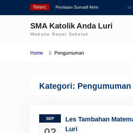
Skip
News:
Penilaian Sumatif Akhir
to
Tahun Semester Genap
content
2025/2026
SMA Katolik Anda Luri
Pengumuman Kelulusan
Website Resmi Sekolah
Siswa Kelas XII SMAK
Anda Luri
Pelantikan Pengurus Osis
Home
Pengumuman
SMAK Anda Luri
Kategori:
Pengumuman
Les Tambahan Matema
SEP
Luri
02