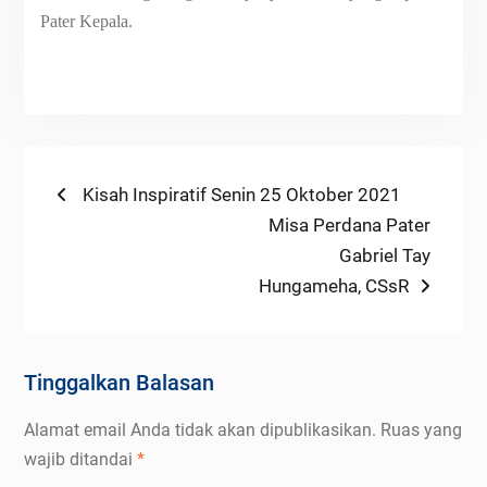
Pater Kepala.
Navigasi
Previous
Kisah Inspiratif Senin 25 Oktober 2021
post:
Next
Misa Perdana Pater
pos
post:
Gabriel Tay
Hungameha, CSsR
Tinggalkan Balasan
Alamat email Anda tidak akan dipublikasikan.
Ruas yang
wajib ditandai
*