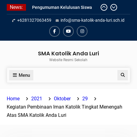
Skip
News:
Pengumuman Kelulusan Siswa
to
Kelas XII SMAK Anda Luri
content
+6281327063459
info@sma-katolik-anda-luri.sch.id
Pelantikan Pengurus Osis SMAK
Anda Luri
Penilaian Sumatif Akhir Tahun
Facebook
Youtube
Instagram
Semester Genap 2025/2026
SMA Katolik Anda Luri
Website Resmi Sekolah
Menu
Search
Home
2021
Oktober
29
Kegiatan Pembinaan Iman Katolik Tingkat Menengah
Atas SMA Katolik Anda Luri