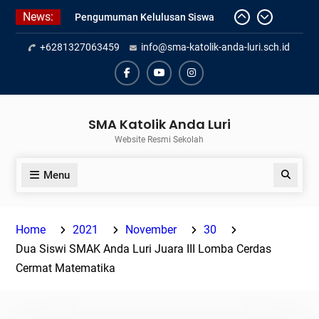
Skip
News:
Pengumuman Kelulusan Siswa
to
Kelas XII SMAK Anda Luri
content
+6281327063459
info@sma-katolik-anda-luri.sch.id
Pelantikan Pengurus Osis SMAK
Anda Luri
Penilaian Sumatif Akhir Tahun
Facebook
Youtube
Instagram
Semester Genap 2025/2026
SMA Katolik Anda Luri
Website Resmi Sekolah
Menu
Search
Home
2021
November
30
Dua Siswi SMAK Anda Luri Juara III Lomba Cerdas
Cermat Matematika