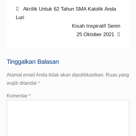
Navigasi
Previous
Akrilik Untuk 62 Tahun SMA Katolik Anda
post:
Luri
pos
Next
Kisah Inspiratif Senin
post:
25 Oktober 2021
Tinggalkan Balasan
Alamat email Anda tidak akan dipublikasikan.
Ruas yang
wajib ditandai
*
Komentar
*