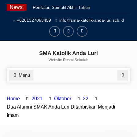
Skip
News:
Penilaian Sumatif Akhir Tahun
to
Semester Genap 2025/2026
content
+6281327063459
info@sma-katolik-anda-luri.sch.id
Pengumuman Kelulusan Siswa
Kelas XII SMAK Anda Luri
Pelantikan Pengurus Osis SMAK
Facebook
Youtube
Instagram
Anda Luri
SMA Katolik Anda Luri
Website Resmi Sekolah
Menu
Search
Home
2021
Oktober
22
Dua Alumni SMAK Anda Luri Ditahbiskan Menjadi
Imam