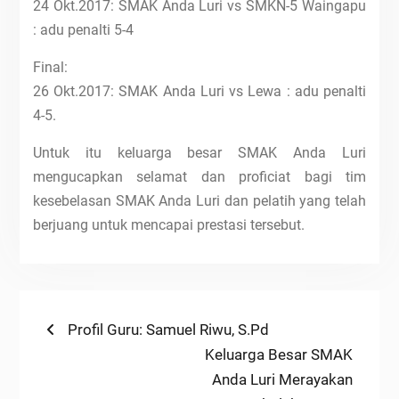
24 Okt.2017: SMAK Anda Luri vs SMKN-5 Waingapu
: adu penalti 5-4
Final:
26 Okt.2017: SMAK Anda Luri vs Lewa : adu penalti
4-5.
Untuk itu keluarga besar SMAK Anda Luri
mengucapkan selamat dan proficiat bagi tim
kesebelasan SMAK Anda Luri dan pelatih yang telah
berjuang untuk mencapai prestasi tersebut.
Navigasi
Previous
Profil Guru: Samuel Riwu, S.Pd
post:
Next
Keluarga Besar SMAK
pos
post:
Anda Luri Merayakan