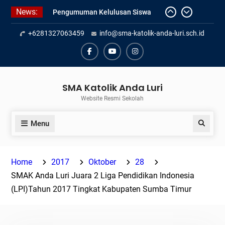
Skip
News:
Pengumuman Kelulusan Siswa
to
Kelas XII SMAK Anda Luri
content
+6281327063459
info@sma-katolik-anda-luri.sch.id
Pelantikan Pengurus Osis SMAK
Anda Luri
Penilaian Sumatif Akhir Tahun
Facebook
Youtube
Instagram
Semester Genap 2025/2026
SMA Katolik Anda Luri
Website Resmi Sekolah
Menu
Search
Home
2017
Oktober
28
SMAK Anda Luri Juara 2 Liga Pendidikan Indonesia
(LPI)Tahun 2017 Tingkat Kabupaten Sumba Timur