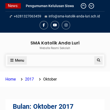
Skip
News:
Pengumuman Kelulusan Siswa
to
Kelas XII SMAK Anda Luri
content
+6281327063459
info@sma-katolik-anda-luri.sch.id
Pelantikan Pengurus Osis SMAK
Anda Luri
Penilaian Sumatif Akhir Tahun
Facebook
Youtube
Instagram
Semester Genap 2025/2026
SMA Katolik Anda Luri
Website Resmi Sekolah
Menu
Search
Home
2017
Oktober
Bulan:
Oktober 2017