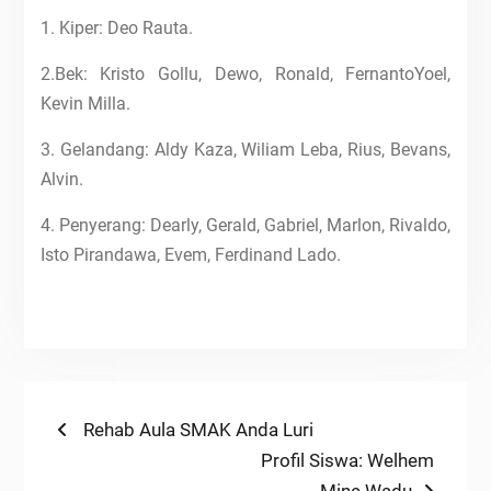
1. Kiper: Deo Rauta.
2.Bek: Kristo Gollu, Dewo, Ronald, FernantoYoel,
Kevin Milla.
3. Gelandang: Aldy Kaza, Wiliam Leba, Rius, Bevans,
Alvin.
4. Penyerang: Dearly, Gerald, Gabriel, Marlon, Rivaldo,
Isto Pirandawa, Evem, Ferdinand Lado.
Navigasi
Previous
Rehab Aula SMAK Anda Luri
post:
Next
Profil Siswa: Welhem
pos
post:
Mine Wadu