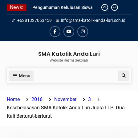
Skip
News:
Pengumuman Kelulusan Siswa
to
Kelas XII SMAK Anda Luri
content
+6281327063459
info@sma-katolik-anda-luri.sch.id
Pelantikan Pengurus Osis SMAK
Anda Luri
Penilaian Sumatif Akhir Tahun
Facebook
Youtube
Instagram
Semester Genap 2025/2026
SMA Katolik Anda Luri
Website Resmi Sekolah
Menu
Search
Home
2016
November
3
Kesebelasasan SMA Katolik Anda Luri Juara I LPI Dua
Kali Berturut-berturut