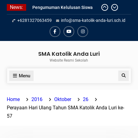
Skip
News:
Pengumuman Kelulusan Siswa
to
Kelas XII SMAK Anda Luri
content
+6281327063459
info@sma-katolik-anda-luri.sch.id
Pelantikan Pengurus Osis SMAK
Anda Luri
Penilaian Sumatif Akhir Tahun
Facebook
Youtube
Instagram
Semester Genap 2025/2026
SMA Katolik Anda Luri
Website Resmi Sekolah
Menu
Search
Home
2016
Oktober
26
Perayaan Hari Ulang Tahun SMA Katolik Anda Luri ke-
57