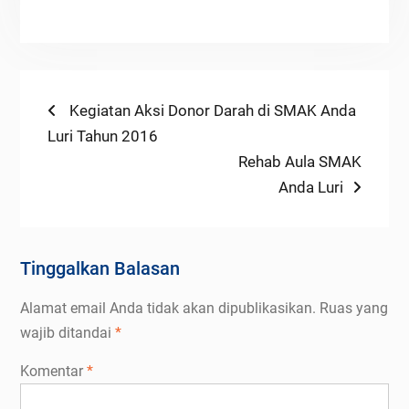
Navigasi
Previous
Kegiatan Aksi Donor Darah di SMAK Anda
post:
Luri Tahun 2016
pos
Next
Rehab Aula SMAK
post:
Anda Luri
Tinggalkan Balasan
Alamat email Anda tidak akan dipublikasikan.
Ruas yang
wajib ditandai
*
Komentar
*