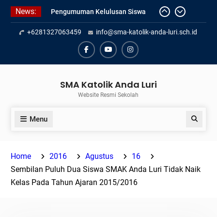
Pengumuman Kelulusan Siswa
Skip
News:
Kelas XII SMAK Anda Luri
to
Pelantikan Pengurus Osis SMAK
content
+6281327063459
info@sma-katolik-anda-luri.sch.id
Anda Luri
Penilaian Sumatif Akhir Tahun
Semester Genap 2025/2026
Facebook
Youtube
Instagram
SMA Katolik Anda Luri
Website Resmi Sekolah
Menu
Search
Home
2016
Agustus
16
Sembilan Puluh Dua Siswa SMAK Anda Luri Tidak Naik
Kelas Pada Tahun Ajaran 2015/2016