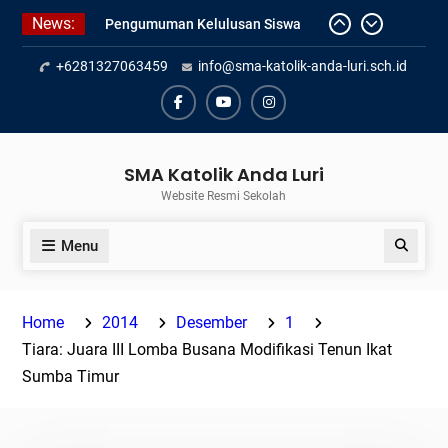
Skip
News:
Pengumuman Kelulusan Siswa
to
Kelas XII SMAK Anda Luri
content
+6281327063459
info@sma-katolik-anda-luri.sch.id
Pelantikan Pengurus Osis SMAK
Anda Luri
Penilaian Sumatif Akhir Tahun
Facebook
Youtube
Instagram
Semester Genap 2025/2026
SMA Katolik Anda Luri
Website Resmi Sekolah
Menu
Search
Home
2014
Desember
1
Tiara: Juara III Lomba Busana Modifikasi Tenun Ikat
Sumba Timur