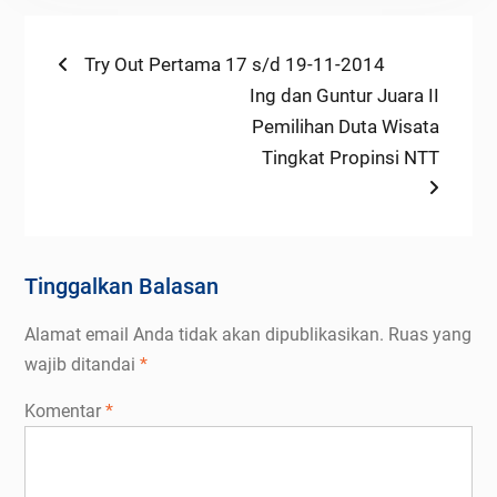
Navigasi
Previous
Try Out Pertama 17 s/d 19-11-2014
post:
Next
Ing dan Guntur Juara II
pos
post:
Pemilihan Duta Wisata
Tingkat Propinsi NTT
Tinggalkan Balasan
Alamat email Anda tidak akan dipublikasikan.
Ruas yang
wajib ditandai
*
Komentar
*