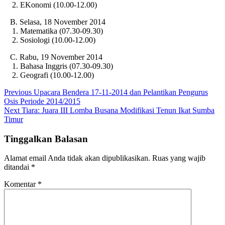
2. EKonomi (10.00-12.00)
B. Selasa, 18 November 2014
1. Matematika (07.30-09.30)
2. Sosiologi (10.00-12.00)
C. Rabu, 19 November 2014
1. Bahasa Inggris (07.30-09.30)
2. Geografi (10.00-12.00)
Navigasi
Previous
Previous
Upacara Bendera 17-11-2014 dan Pelantikan Pengurus
post:
Osis Periode 2014/2015
pos
Next
Next
Tiara: Juara III Lomba Busana Modifikasi Tenun Ikat Sumba
post:
Timur
Tinggalkan Balasan
Alamat email Anda tidak akan dipublikasikan.
Ruas yang wajib
ditandai
*
Komentar
*