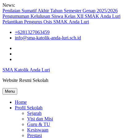
Skip
News:
to
Penilaian Sumatif Akhir Tahun Semester Genap 2025/2026
content
Pengumuman Kelulusan Siswa Kelas XII SMAK Anda Luri
Pelantikan Pengurus Osis SMAK Anda Luri
+6281327063459
info@sma-katolik-anda-luri.sch.id
Facebook
Youtube
Instagram
SMA Katolik Anda Luri
Website Resmi Sekolah
Menu
Home
Profil Sekolah
Sejarah
Visi dan Misi
Guru & TU
Kesiswaan
Prestasi