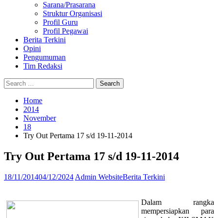
Sarana/Prasarana
Struktur Organisasi
Profil Guru
Profil Pegawai
Berita Terkini
Opini
Pengumuman
Tim Redaksi
Search
Search
Search
Search
Close
for:
Home
2014
November
18
Try Out Pertama 17 s/d 19-11-2014
Try Out Pertama 17 s/d 19-11-2014
18/11/2014
04/12/2024
Admin Website
Berita Terkini
Dalam rangka
mempersiapkan para