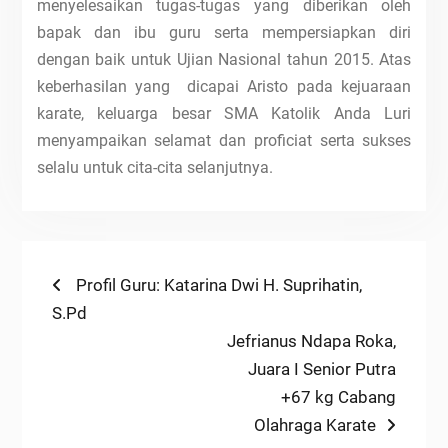
menyelesaikan tugas-tugas yang diberikan oleh
bapak dan ibu guru serta mempersiapkan diri
dengan baik untuk Ujian Nasional tahun 2015. Atas
keberhasilan yang dicapai Aristo pada kejuaraan
karate, keluarga besar SMA Katolik Anda Luri
menyampaikan selamat dan proficiat serta sukses
selalu untuk cita-cita selanjutnya.
Navigasi
Previous
Profil Guru: Katarina Dwi H. Suprihatin,
post:
S.Pd
pos
Next
Jefrianus Ndapa Roka,
post:
Juara I Senior Putra
+67 kg Cabang
Olahraga Karate