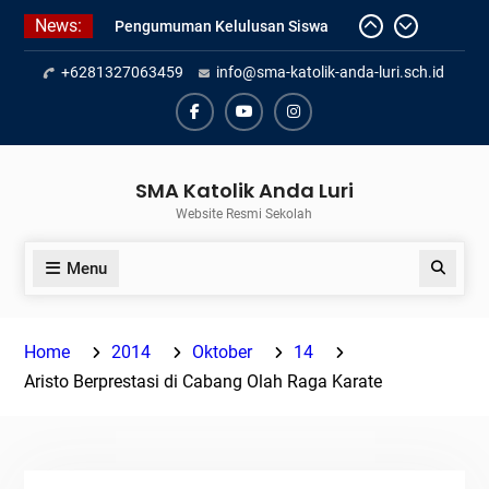
Kelas XII SMAK Anda Luri
Skip
News:
Pelantikan Pengurus Osis SMAK
to
Anda Luri
content
+6281327063459
info@sma-katolik-anda-luri.sch.id
Penilaian Sumatif Akhir Tahun
Semester Genap 2025/2026
Facebook
Youtube
Instagram
SMA Katolik Anda Luri
Website Resmi Sekolah
Menu
Search
Home
2014
Oktober
14
Aristo Berprestasi di Cabang Olah Raga Karate