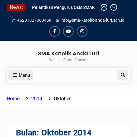
Skip
News:
Penilaian Sumatif Akhir Tahun
to
Semester Genap 2025/2026
content
+6281327063459
info@sma-katolik-anda-luri.sch.id
Pengumuman Kelulusan Siswa
Kelas XII SMAK Anda Luri
Pelantikan Pengurus Osis SMAK
Facebook
Youtube
Instagram
Anda Luri
SMA Katolik Anda Luri
Website Resmi Sekolah
Menu
Search
Home
2014
Oktober
Bulan:
Oktober 2014