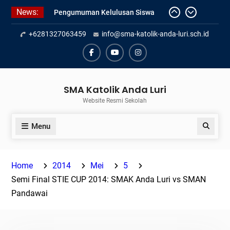
Skip
News:
Pengumuman Kelulusan Siswa
to
Kelas XII SMAK Anda Luri
content
+6281327063459
info@sma-katolik-anda-luri.sch.id
Pelantikan Pengurus Osis SMAK
Anda Luri
Penilaian Sumatif Akhir Tahun
Facebook
Youtube
Instagram
Semester Genap 2025/2026
SMA Katolik Anda Luri
Website Resmi Sekolah
Menu
Search
Home
2014
Mei
5
Semi Final STIE CUP 2014: SMAK Anda Luri vs SMAN
Pandawai