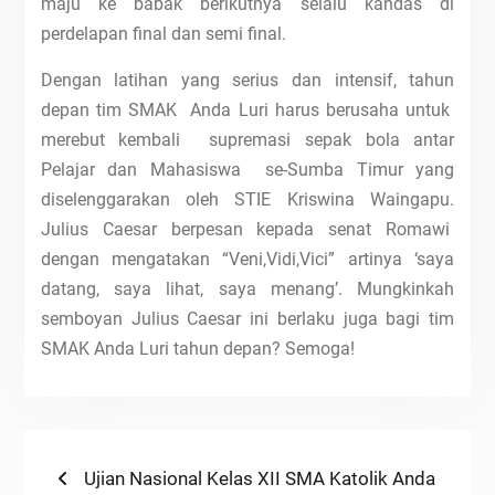
maju ke babak berikutnya selalu kandas di
perdelapan final dan semi final.
Dengan latihan yang serius dan intensif, tahun
depan tim SMAK Anda Luri harus berusaha untuk
merebut kembali supremasi sepak bola antar
Pelajar dan Mahasiswa se-Sumba Timur yang
diselenggarakan oleh STIE Kriswina Waingapu.
Julius Caesar berpesan kepada senat Romawi
dengan mengatakan “Veni,Vidi,Vici” artinya ‘saya
datang, saya lihat, saya menang’. Mungkinkah
semboyan Julius Caesar ini berlaku juga bagi tim
SMAK Anda Luri tahun depan? Semoga!
Navigasi
Previous
Ujian Nasional Kelas XII SMA Katolik Anda