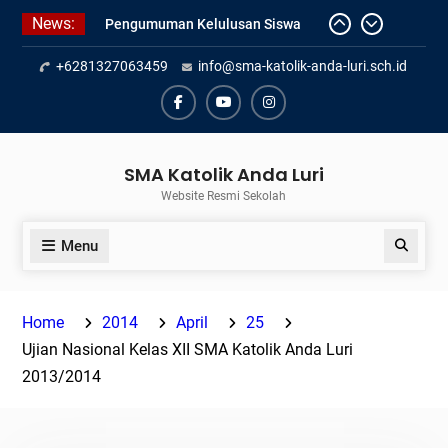
Skip
News:
Pengumuman Kelulusan Siswa
to
Kelas XII SMAK Anda Luri
content
+6281327063459
info@sma-katolik-anda-luri.sch.id
Pelantikan Pengurus Osis SMAK
Anda Luri
Penilaian Sumatif Akhir Tahun
Facebook
Youtube
Instagram
Semester Genap 2025/2026
SMA Katolik Anda Luri
Website Resmi Sekolah
Menu
Search
Home
2014
April
25
Ujian Nasional Kelas XII SMA Katolik Anda Luri
2013/2014