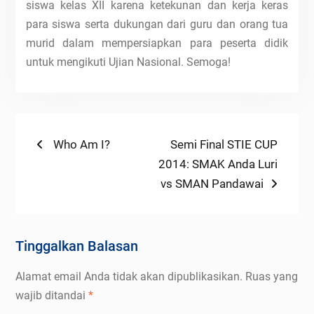
siswa kelas XII karena ketekunan dan kerja keras
para siswa serta dukungan dari guru dan orang tua
murid dalam mempersiapkan para peserta didik
untuk mengikuti Ujian Nasional. Semoga!
Navigasi
Previous
Next
Who Am I?
Semi Final STIE CUP
post:
post:
2014: SMAK Anda Luri
pos
vs SMAN Pandawai
Tinggalkan Balasan
Alamat email Anda tidak akan dipublikasikan.
Ruas yang
wajib ditandai
*