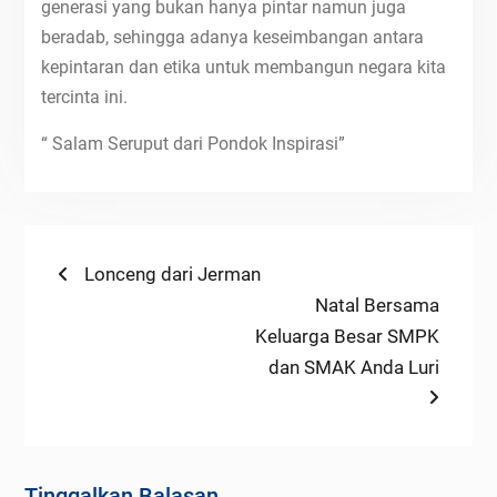
generasi yang bukan hanya pintar namun juga
beradab, sehingga adanya keseimbangan antara
kepintaran dan etika untuk membangun negara kita
tercinta ini.
“ Salam Seruput dari Pondok Inspirasi”
Navigasi
Previous
Lonceng dari Jerman
post:
Next
Natal Bersama
pos
post:
Keluarga Besar SMPK
dan SMAK Anda Luri
Tinggalkan Balasan