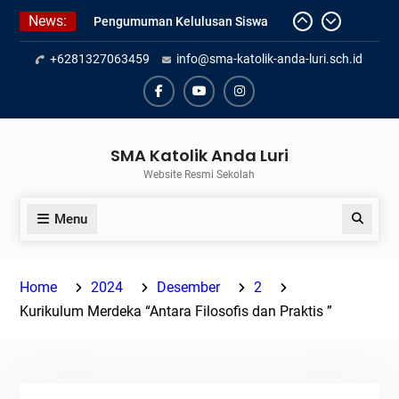
Skip
News:
Pengumuman Kelulusan Siswa
to
Kelas XII SMAK Anda Luri
content
+6281327063459
info@sma-katolik-anda-luri.sch.id
Pelantikan Pengurus Osis SMAK
Anda Luri
Penilaian Sumatif Akhir Tahun
Facebook
Youtube
Instagram
Semester Genap 2025/2026
SMA Katolik Anda Luri
Website Resmi Sekolah
Menu
Search
Home
2024
Desember
2
Kurikulum Merdeka “Antara Filosofis dan Praktis ”