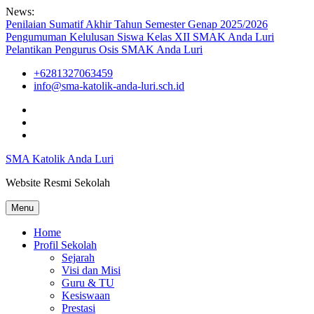
Skip
News:
to
Penilaian Sumatif Akhir Tahun Semester Genap 2025/2026
content
Pengumuman Kelulusan Siswa Kelas XII SMAK Anda Luri
Pelantikan Pengurus Osis SMAK Anda Luri
+6281327063459
info@sma-katolik-anda-luri.sch.id
Facebook
Youtube
Instagram
SMA Katolik Anda Luri
Website Resmi Sekolah
Menu
Home
Profil Sekolah
Sejarah
Visi dan Misi
Guru & TU
Kesiswaan
Prestasi