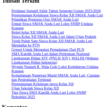
Tulisan Terkini
Penilaian Sumatif Akhir Tahun Semester Genap 2025/2026
Pengumuman Kelulusan Siswa Kelas XII SMAK Anda Luri
Pelantikan Pengurus Osis SMAK Anda Luri
Empat Siswa SMAK Anda Luri Lolos SNBP Undana
Kupang
Retret kelas XII SMAK Anda Luri
Siswa Kelas XII SMAK Anda Luri Jalani Ujian Praktek
Tujuh Puluh Satu Siswa Kelas XII SMAK Anda Luri
Mendaftar ke PTN
Genset Untuk Mengatasi Pemadaman Dari PLN
SMA Katolik Anda Luri dalam Pertemuan Nasional
Lingkungan Hidup XIV (PNLH XIV), WALHI (Wahana
Lingkungan Hidup Indonesia)
Wynnie Yuniarti R. Wala Gole Lolos Kedokteran Undana
Kupang
Kemampuan Numerasi Murid SMAK Anda Luri, Capaian
dan Peningkatan Tertinggi
Pengumuman Kelulusan siswa Kelas XII
Ujian Sekolah Siswa Kelas XII
Tiga Siswa SMA Katolik Anda Luri Lolos SNBP
Rekoleksi 2025
Komentar