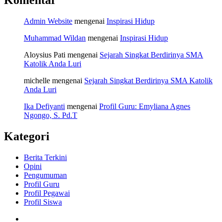
Admin Website
mengenai
Inspirasi Hidup
Muhammad Wildan
mengenai
Inspirasi Hidup
Aloysius Pati
mengenai
Sejarah Singkat Berdirinya SMA
Katolik Anda Luri
michelle
mengenai
Sejarah Singkat Berdirinya SMA Katolik
Anda Luri
Ika Defiyanti
mengenai
Profil Guru: Emyliana Agnes
Ngongo, S. Pd.T
Kategori
Berita Terkini
Opini
Pengumuman
Profil Guru
Profil Pegawai
Profil Siswa
Facebook