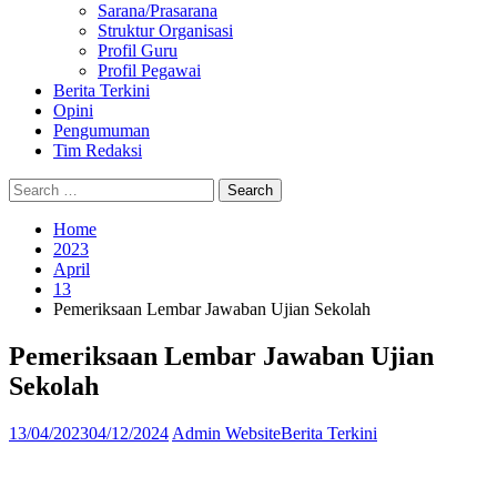
Sarana/Prasarana
Struktur Organisasi
Profil Guru
Profil Pegawai
Berita Terkini
Opini
Pengumuman
Tim Redaksi
Search
Search
Search
Search
Close
for:
Home
2023
April
13
Pemeriksaan Lembar Jawaban Ujian Sekolah
Pemeriksaan Lembar Jawaban Ujian
Sekolah
13/04/2023
04/12/2024
Admin Website
Berita Terkini