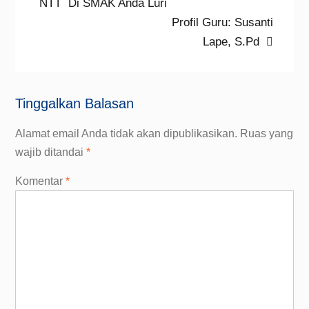
post:
NTT Di SMAK Anda Luri
pos
Next
Profil Guru: Susanti
post:
Lape, S.Pd
Tinggalkan Balasan
Alamat email Anda tidak akan dipublikasikan.
Ruas yang
wajib ditandai
*
Komentar
*