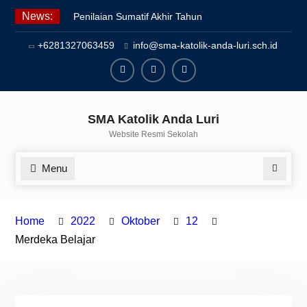
Skip
News:
Penilaian Sumatif Akhir Tahun
to
Semester Genap 2025/2026
content
+6281327063459
info@sma-katolik-anda-luri.sch.id
Pengumuman Kelulusan Siswa
Kelas XII SMAK Anda Luri
Pelantikan Pengurus Osis SMAK
Facebook
Youtube
Instagram
Anda Luri
SMA Katolik Anda Luri
Website Resmi Sekolah
Menu
Search
Home
2022
Oktober
12
Merdeka Belajar