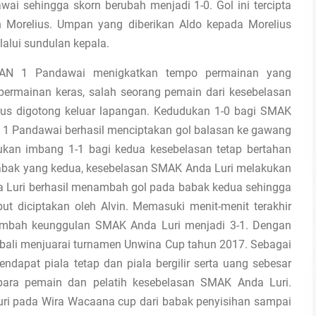
 sehingga skorn berubah menjadi 1-0. Gol ini tercipta
n Morelius. Umpan yang diberikan Aldo kepada Morelius
alui sundulan kepala.
SMAN 1 Pandawai menigkatkan tempo permainan yang
permainan keras, salah seorang pemain dari kesebelasan
us digotong keluar lapangan. Kedudukan 1-0 bagi SMAK
 1 Pandawai berhasil menciptakan gol balasan ke gawang
kan imbang 1-1 bagi kedua kesebelasan tetap bertahan
abak yang kedua, kesebelasan SMAK Anda Luri melakukan
 Luri berhasil menambah gol pada babak kedua sehingga
ut diciptakan oleh Alvin. Memasuki menit-menit terakhir
nambah keunggulan SMAK Anda Luri menjadi 3-1. Dengan
bali menjuarai turnamen Unwina Cup tahun 2017. Sebagai
apat piala tetap dan piala bergilir serta uang sebesar
 para pemain dan pelatih kesebelasan SMAK Anda Luri.
Luri pada Wira Wacaana cup dari babak penyisihan sampai