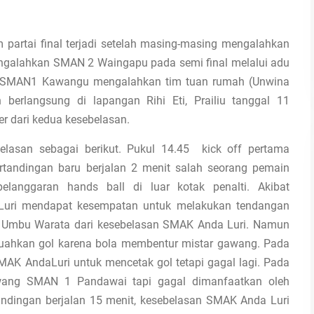
partai final terjadi setelah masing-masing mengalahkan
engalahkan SMAN 2 Waingapu pada semi final melalui adu
n SMAN1 Kawangu mengalahkan tim tuan rumah (Unwina
n berlangsung di lapangan Rihi Eti, Prailiu tanggal 11
r dari kedua kesebelasan.
elasan sebagai berikut. Pukul 14.45 kick off pertama
rtandingan baru berjalan 2 menit salah seorang pemain
anggaran hands ball di luar kotak penalti. Akibat
Luri mendapat kesempatan untuk melakukan tendangan
in Umbu Warata dari kesebelasan SMAK Anda Luri. Namun
buahkan gol karena bola membentur mistar gawang. Pada
MAK AndaLuri untuk mencetak gol tetapi gagal lagi. Pada
awang SMAN 1 Pandawai tapi gagal dimanfaatkan oleh
andingan berjalan 15 menit, kesebelasan SMAK Anda Luri