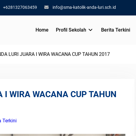
+6281327063459
info@sma-katolik-anda-luri.sch.id
Home
Profil Sekolah
Berita Terkini
DA LURI JUARA I WIRA WACANA CUP TAHUN 2017
A I WIRA WACANA CUP TAHUN
a Terkini