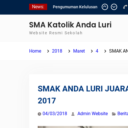
Skip
News:
Pengumuman Kelulusan
to
Siswa Kelas XII SMAK
content
Anda Luri
SMA Katolik Anda Luri
Pelantikan Pengurus Osis
Website Resmi Sekolah
SMAK Anda Luri
Penilaian Sumatif Akhir
Tahun Semester Genap
Home
2018
Maret
4
SMAK AN
2025/2026
SMAK ANDA LURI JUAR
2017
04/03/2018
Admin Website
Berit