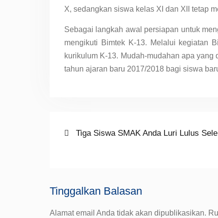
X, sedangkan siswa kelas XI dan XII tetap
Sebagai langkah awal persiapan untuk me
mengikuti Bimtek K-13. Melalui kegiatan B
kurikulum K-13. Mudah-mudahan apa yang di
tahun ajaran baru 2017/2018 bagi siswa bar
Navigasi
Previous
Tiga Siswa SMAK Anda Luri Lulus Se
post:
pos
Tinggalkan Balasan
Alamat email Anda tidak akan dipublikasikan.
Ru