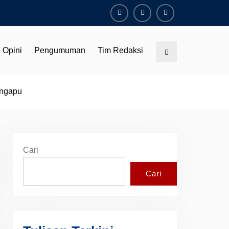
Facebook
Youtube
Instagram
Opini
Pengumuman
Tim Redaksi
Search
ingapu
Cari
Cari