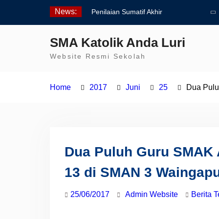
Skip
News:
Penilaian Sumatif Akhir
to
Tahun Semester Genap
content
2025/2026
SMA Katolik Anda Luri
Pengumuman Kelulusan
Website Resmi Sekolah
Siswa Kelas XII SMAK
Anda Luri
Pelantikan Pengurus Osis
Home
2017
Juni
25
Dua Pulu
SMAK Anda Luri
Dua Puluh Guru SMAK A
13 di SMAN 3 Waingap
25/06/2017
Admin Website
Berita T