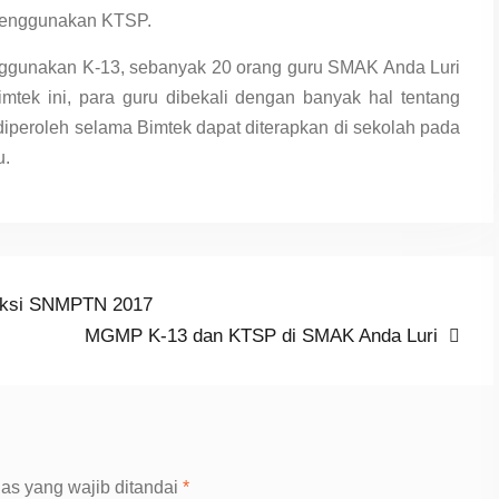
 menggunakan KTSP.
nggunakan K-13, sebanyak 20 orang guru SMAK Anda Luri
imtek ini, para guru dibekali dengan banyak hal tentang
peroleh selama Bimtek dapat diterapkan di sekolah pada
u.
leksi SNMPTN 2017
Next
MGMP K-13 dan KTSP di SMAK Anda Luri
post:
as yang wajib ditandai
*