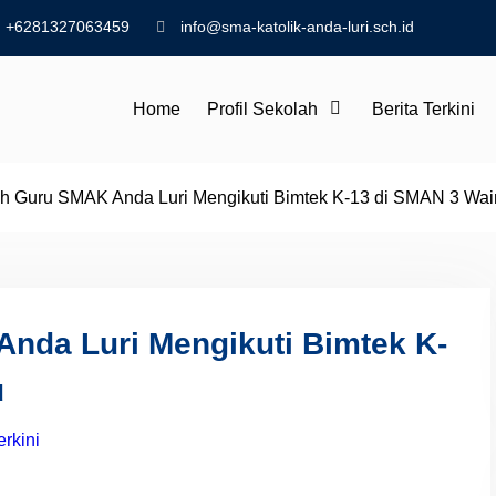
+6281327063459
info@sma-katolik-anda-luri.sch.id
Home
Profil Sekolah
Berita Terkini
h Guru SMAK Anda Luri Mengikuti Bimtek K-13 di SMAN 3 Wa
nda Luri Mengikuti Bimtek K-
u
erkini