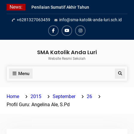
Skip
News:
Penilaian Sumatif Akhir Tahun
to
Semester Genap 2025/2026
content
+6281327063459
info@sma-katolik-anda-luri.sch.id
Pengumuman Kelulusan Siswa
Kelas XII SMAK Anda Luri
Pelantikan Pengurus Osis SMAK
Facebook
Youtube
Instagram
Anda Luri
SMA Katolik Anda Luri
Website Resmi Sekolah
Menu
Search
Home
2015
September
26
Profil Guru: Angelina Ale, S.Pd