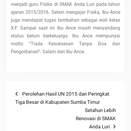
menjadi guru Fisika di SMAK Anda Luri pada tahun
ajaran 2015/2016. Selain mengajar Fisika, Ibu Ance
juga mendapat tugas tambahan sebagai wali kelas
X-F. Sampai saat ini ibu Ance masih menyandang
status belum berkeluarga. Ibu Ance mempunyai
motto ”Tiada Kesuksesan Tanpa Doa dan
Pengorbanan”. Salam dari Ibu Ance.
Navigasi
Previous
Perolehan Hasil UN 2015 dan Peringkat
post:
Tiga Besar di Kabupaten Sumba Timur
pos
Next
Setahun Lebih
post:
Renovasi di SMAK
Anda Luri