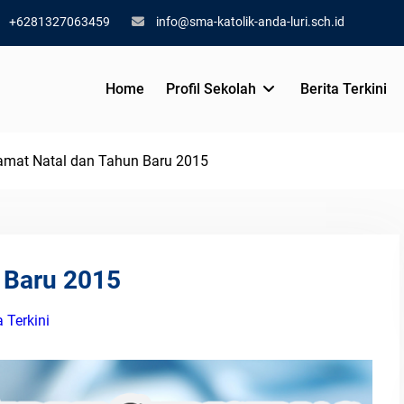
+6281327063459
info@sma-katolik-anda-luri.sch.id
Home
Profil Sekolah
Berita Terkini
amat Natal dan Tahun Baru 2015
 Baru 2015
a Terkini