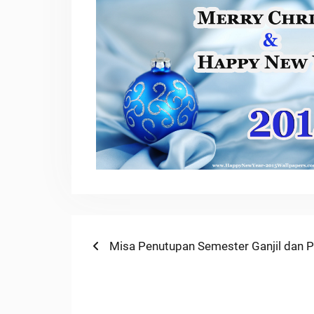
Navigasi
Previous
Misa Penutupan Semester Ganjil dan 
post:
pos