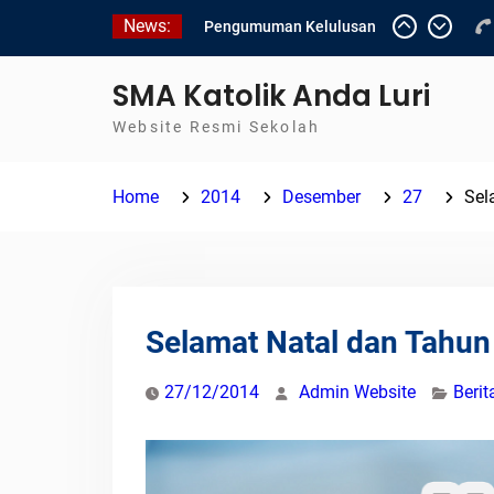
Skip
News:
Pengumuman Kelulusan
to
Siswa Kelas XII SMAK
content
Anda Luri
SMA Katolik Anda Luri
Pelantikan Pengurus Osis
Website Resmi Sekolah
SMAK Anda Luri
Penilaian Sumatif Akhir
Tahun Semester Genap
Home
2014
Desember
27
Sel
2025/2026
Selamat Natal dan Tahun
27/12/2014
Admin Website
Berit