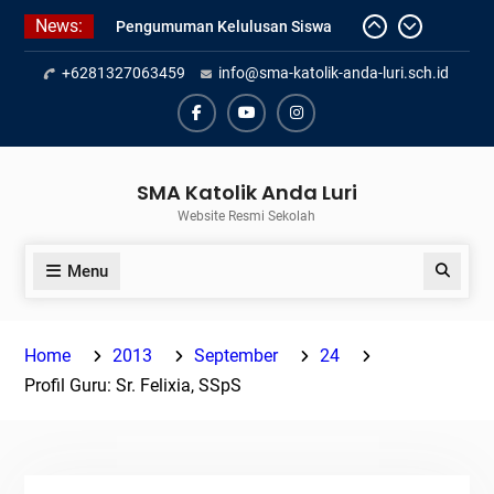
Skip
News:
Pengumuman Kelulusan Siswa
to
Kelas XII SMAK Anda Luri
content
+6281327063459
info@sma-katolik-anda-luri.sch.id
Pelantikan Pengurus Osis SMAK
Anda Luri
Penilaian Sumatif Akhir Tahun
Facebook
Youtube
Instagram
Semester Genap 2025/2026
SMA Katolik Anda Luri
Website Resmi Sekolah
Menu
Search
Home
2013
September
24
Profil Guru: Sr. Felixia, SSpS