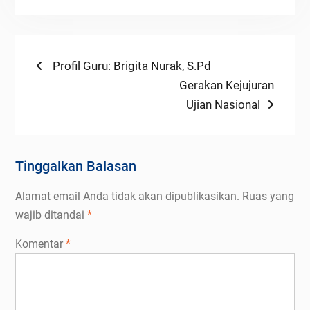
Navigasi
Previous
Profil Guru: Brigita Nurak, S.Pd
post:
Next
Gerakan Kejujuran
pos
post:
Ujian Nasional
Tinggalkan Balasan
Alamat email Anda tidak akan dipublikasikan.
Ruas yang
wajib ditandai
*
Komentar
*