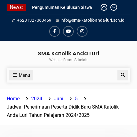
Skip
News:
Pengumuman Kelulusan Siswa
to
Kelas XII SMAK Anda Luri
content
+6281327063459
info@sma-katolik-anda-luri.sch.id
Pelantikan Pengurus Osis SMAK
Anda Luri
Penilaian Sumatif Akhir Tahun
Facebook
Youtube
Instagram
Semester Genap 2025/2026
SMA Katolik Anda Luri
Website Resmi Sekolah
Menu
Search
Home
2024
Juni
5
Jadwal Penerimaan Peserta Didik Baru SMA Katolik
Anda Luri Tahun Pelajaran 2024/2025