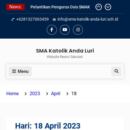
Skip
News:
Pelantikan Pengurus Osis SMAK
to
Anda Luri
content
+6281327063459
info@sma-katolik-anda-luri.sch.id
Penilaian Sumatif Akhir Tahun
Semester Genap 2025/2026
Pengumuman Kelulusan Siswa
Facebook
Youtube
Instagram
Kelas XII SMAK Anda Luri
SMA Katolik Anda Luri
Website Resmi Sekolah
Menu
Search
Home
2023
April
18
Hari:
18 April 2023