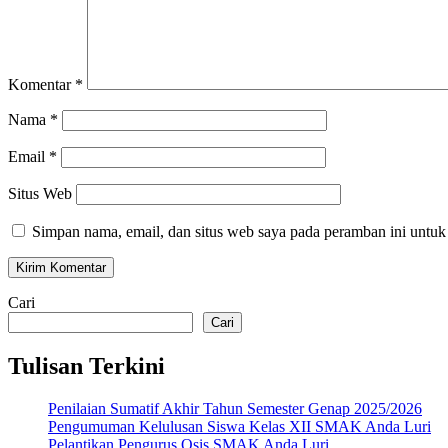
Komentar
*
Nama
*
Email
*
Situs Web
Simpan nama, email, dan situs web saya pada peramban ini untuk
Cari
Cari
Tulisan Terkini
Penilaian Sumatif Akhir Tahun Semester Genap 2025/2026
Pengumuman Kelulusan Siswa Kelas XII SMAK Anda Luri
Pelantikan Pengurus Osis SMAK Anda Luri