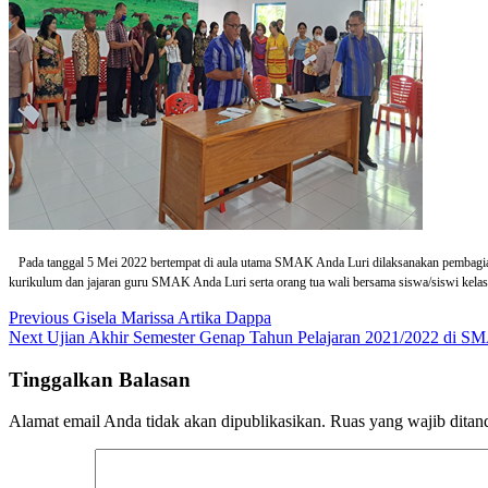
Pada tanggal 5 Mei 2022 bertempat di aula utama SMAK Anda Luri dilaksanakan pembagian 
kurikulum dan jajaran guru SMAK Anda Luri serta orang tua wali bersama siswa/siswi kelas
Navigasi
Previous
Previous
Gisela Marissa Artika Dappa
Next
post:
Next
Ujian Akhir Semester Genap Tahun Pelajaran 2021/2022 di S
pos
post:
Tinggalkan Balasan
Alamat email Anda tidak akan dipublikasikan.
Ruas yang wajib ditan