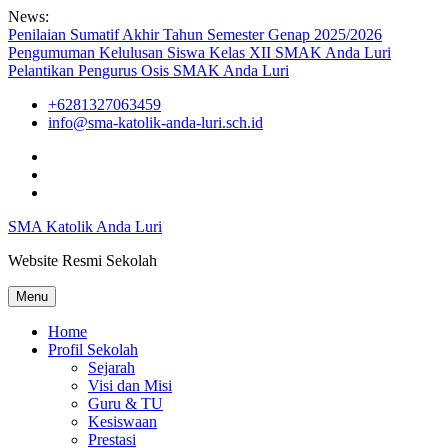
Skip
News:
to
Penilaian Sumatif Akhir Tahun Semester Genap 2025/2026
content
Pengumuman Kelulusan Siswa Kelas XII SMAK Anda Luri
Pelantikan Pengurus Osis SMAK Anda Luri
+6281327063459
info@sma-katolik-anda-luri.sch.id
Facebook
Youtube
Instagram
SMA Katolik Anda Luri
Website Resmi Sekolah
Menu
Home
Profil Sekolah
Sejarah
Visi dan Misi
Guru & TU
Kesiswaan
Prestasi