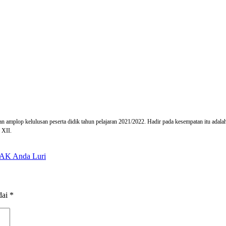
amplop kelulusan peserta didik tahun pelajaran 2021/2022. Hadir pada kesempatan itu adal
 XII.
MAK Anda Luri
dai
*