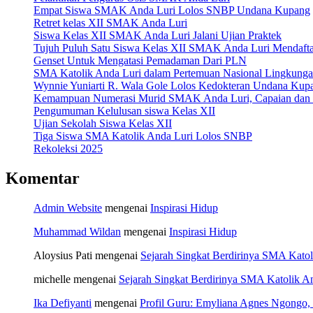
Empat Siswa SMAK Anda Luri Lolos SNBP Undana Kupang
Retret kelas XII SMAK Anda Luri
Siswa Kelas XII SMAK Anda Luri Jalani Ujian Praktek
Tujuh Puluh Satu Siswa Kelas XII SMAK Anda Luri Mendaft
Genset Untuk Mengatasi Pemadaman Dari PLN
SMA Katolik Anda Luri dalam Pertemuan Nasional Lingkun
Wynnie Yuniarti R. Wala Gole Lolos Kedokteran Undana Kup
Kemampuan Numerasi Murid SMAK Anda Luri, Capaian dan P
Pengumuman Kelulusan siswa Kelas XII
Ujian Sekolah Siswa Kelas XII
Tiga Siswa SMA Katolik Anda Luri Lolos SNBP
Rekoleksi 2025
Komentar
Admin Website
mengenai
Inspirasi Hidup
Muhammad Wildan
mengenai
Inspirasi Hidup
Aloysius Pati
mengenai
Sejarah Singkat Berdirinya SMA Katol
michelle
mengenai
Sejarah Singkat Berdirinya SMA Katolik A
Ika Defiyanti
mengenai
Profil Guru: Emyliana Agnes Ngongo, 