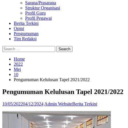
Sarana/Prasarana
Struktur Organisasi
Profil Guru
Profil Pegawai
Berita Terkini
Opini
Pengumuman
Tim Redaksi
Search
Search
Search
Search
Close
for:
Home
2022
Mei
10
Pengumuman Kelulusan Tapel 2021/2022
Pengumuman Kelulusan Tapel 2021/2022
10/05/2022
04/12/2024
Admin Website
Berita Terkini