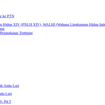
ar ke PTN
gan Hidup XIV (PNLH XIV), WALHI (Wahana Lingkungan Hidup Indo
ang
eningkatan Tertinggi
ik Anda Luri
nda Luri
S. Pd.T