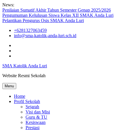
Skip
News:
to
Penilaian Sumatif Akhir Tahun Semester Genap 2025/2026
content
Pengumuman Kelulusan Siswa Kelas XII SMAK Anda Luri
Pelantikan Pengurus Osis SMAK Anda Luri
+6281327063459
info@sma-katolik-anda-luri.sch.id
Facebook
Youtube
Instagram
SMA Katolik Anda Luri
Website Resmi Sekolah
Menu
Home
Profil Sekolah
Sejarah
Visi dan Misi
Guru & TU
Kesiswaan
Prestasi