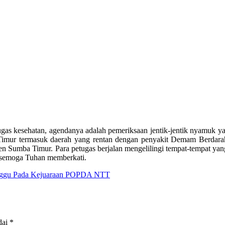
ugas kesehatan, agendanya adalah pemeriksaan jentik-jentik nyamuk
ur termasuk daerah yang rentan dengan penyakit Demam Berdarah
Sumba Timur. Para petugas berjalan mengelilingi tempat-tempat yang me
, semoga Tuhan memberkati.
unggu Pada Kejuaraan POPDA NTT
dai
*