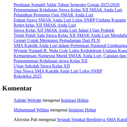
Penilaian Sumatif Akhir Tahun Semester Genap 2025/2026
Pengumuman Kelulusan Siswa Kelas XII SMAK Anda Luri
Pelantikan Pengurus Osis SMAK Anda Luri
Empat Siswa SMAK Anda Luri Lolos SNBP Undana Kupang
Retret kelas XII SMAK Anda Luri
Siswa Kelas XII SMAK Anda Luri Jalani Ujian Praktek
Tujuh Puluh Satu Siswa Kelas XII SMAK Anda Luri Mendaft
Genset Untuk Mengatasi Pemadaman Dari PLN
SMA Katolik Anda Luri dalam Pertemuan Nasional Lingkun
Wynnie Yuniarti R. Wala Gole Lolos Kedokteran Undana Kup
Kemampuan Numerasi Murid SMAK Anda Luri, Capaian dan P
Pengumuman Kelulusan siswa Kelas XII
Ujian Sekolah Siswa Kelas XII
Tiga Siswa SMA Katolik Anda Luri Lolos SNBP
Rekoleksi 2025
Komentar
Admin Website
mengenai
Inspirasi Hidup
Muhammad Wildan
mengenai
Inspirasi Hidup
Aloysius Pati
mengenai
Sejarah Singkat Berdirinya SMA Katol