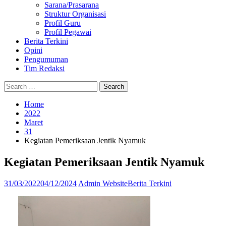
Sarana/Prasarana
Struktur Organisasi
Profil Guru
Profil Pegawai
Berita Terkini
Opini
Pengumuman
Tim Redaksi
Search
Search
Search
Search
Close
for:
Home
2022
Maret
31
Kegiatan Pemeriksaan Jentik Nyamuk
Kegiatan Pemeriksaan Jentik Nyamuk
31/03/2022
04/12/2024
Admin Website
Berita Terkini