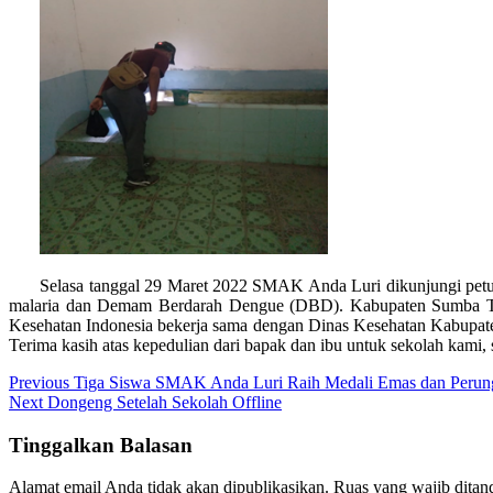
Selasa tanggal 29 Maret 2022 SMAK Anda Luri dikunjungi pet
malaria dan Demam Berdarah Dengue (DBD). Kabupaten Sumba Tim
Kesehatan Indonesia bekerja sama dengan Dinas Kesehatan Kabupaten 
Terima kasih atas kepedulian dari bapak dan ibu untuk sekolah kami
Navigasi
Previous
Previous
Tiga Siswa SMAK Anda Luri Raih Medali Emas dan Per
Next
post:
Next
Dongeng Setelah Sekolah Offline
pos
post:
Tinggalkan Balasan
Alamat email Anda tidak akan dipublikasikan.
Ruas yang wajib ditan