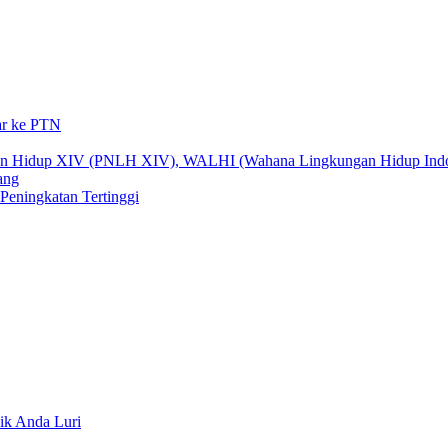
ar ke PTN
gan Hidup XIV (PNLH XIV), WALHI (Wahana Lingkungan Hidup Indo
ang
eningkatan Tertinggi
ik Anda Luri