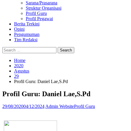
Sarana/Prasarana
Struktur Organisasi
Profil Guru
Profil Pegawai
Berita Terkini
Opini
Pengumuman
Tim Redaksi
Search
Search
Search
Search
Close
for:
Home
2020
Agustus
29
Profil Guru: Daniel Lae,S.Pd
Profil Guru: Daniel Lae,S.Pd
29/08/2020
04/12/2024
Admin Website
Profil Guru