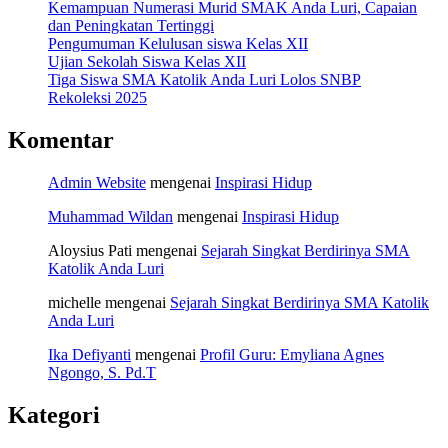
Kemampuan Numerasi Murid SMAK Anda Luri, Capaian
dan Peningkatan Tertinggi
Pengumuman Kelulusan siswa Kelas XII
Ujian Sekolah Siswa Kelas XII
Tiga Siswa SMA Katolik Anda Luri Lolos SNBP
Rekoleksi 2025
Komentar
Admin Website
mengenai
Inspirasi Hidup
Muhammad Wildan
mengenai
Inspirasi Hidup
Aloysius Pati
mengenai
Sejarah Singkat Berdirinya SMA
Katolik Anda Luri
michelle
mengenai
Sejarah Singkat Berdirinya SMA Katolik
Anda Luri
Ika Defiyanti
mengenai
Profil Guru: Emyliana Agnes
Ngongo, S. Pd.T
Kategori