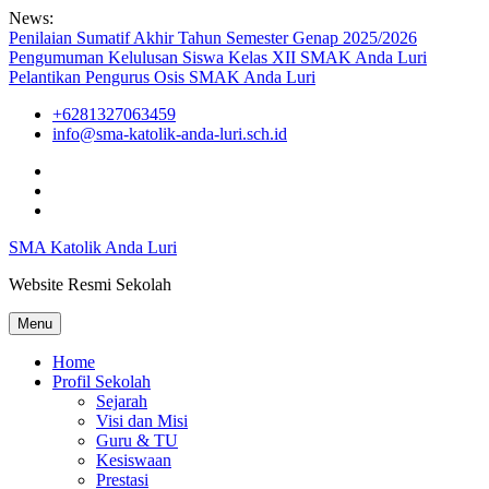
Skip
News:
to
Penilaian Sumatif Akhir Tahun Semester Genap 2025/2026
content
Pengumuman Kelulusan Siswa Kelas XII SMAK Anda Luri
Pelantikan Pengurus Osis SMAK Anda Luri
+6281327063459
info@sma-katolik-anda-luri.sch.id
Facebook
Youtube
Instagram
SMA Katolik Anda Luri
Website Resmi Sekolah
Menu
Home
Profil Sekolah
Sejarah
Visi dan Misi
Guru & TU
Kesiswaan
Prestasi