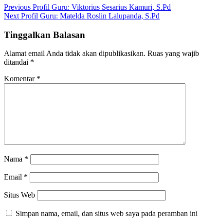
Navigasi
Previous
Previous
Profil Guru: Viktorius Sesarius Kamuri, S.Pd
Next
post:
Next
Profil Guru: Matelda Roslin Lalupanda, S.Pd
pos
post:
Tinggalkan Balasan
Alamat email Anda tidak akan dipublikasikan.
Ruas yang wajib
ditandai
*
Komentar
*
Nama
*
Email
*
Situs Web
Simpan nama, email, dan situs web saya pada peramban ini