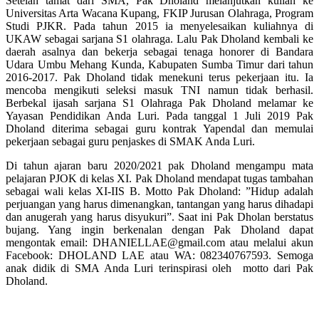
Setelah tamat dari SMA, Pak Dholand melanjutkan kuliah ke
Universitas Arta Wacana Kupang, FKIP Jurusan Olahraga, Program
Studi PJKR. Pada tahun 2015 ia menyelesaikan kuliahnya di
UKAW sebagai sarjana S1 olahraga. Lalu Pak Dholand kembali ke
daerah asalnya dan bekerja sebagai tenaga honorer di Bandara
Udara Umbu Mehang Kunda, Kabupaten Sumba Timur dari tahun
2016-2017. Pak Dholand tidak menekuni terus pekerjaan itu. Ia
mencoba mengikuti seleksi masuk TNI namun tidak berhasil.
Berbekal ijasah sarjana S1 Olahraga Pak Dholand melamar ke
Yayasan Pendidikan Anda Luri. Pada tanggal 1 Juli 2019 Pak
Dholand diterima sebagai guru kontrak Yapendal dan memulai
pekerjaan sebagai guru penjaskes di SMAK Anda Luri.
Di tahun ajaran baru 2020/2021 pak Dholand mengampu mata
pelajaran PJOK di kelas XI. Pak Dholand mendapat tugas tambahan
sebagai wali kelas XI-IIS B. Motto Pak Dholand: ”Hidup adalah
perjuangan yang harus dimenangkan, tantangan yang harus dihadapi
dan anugerah yang harus disyukuri”. Saat ini Pak Dholan berstatus
bujang. Yang ingin berkenalan dengan Pak Dholand dapat
mengontak email: DHANIELLAE@gmail.com atau melalui akun
Facebook: DHOLAND LAE atau WA: 082340767593. Semoga
anak didik di SMA Anda Luri terinspirasi oleh motto dari Pak
Dholand.