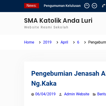
Skip
News:
Pengumuman Kelulusan
to
Siswa Kelas XII SMAK
content
Anda Luri
SMA Katolik Anda Luri
Pelantikan Pengurus Osis
Website Resmi Sekolah
SMAK Anda Luri
Penilaian Sumatif Akhir
Tahun Semester Genap
Home
2019
April
6
Pengebumi
2025/2026
Pengebumian Jenasah A
Ng.Kaka
06/04/2019
Admin Website
Berit