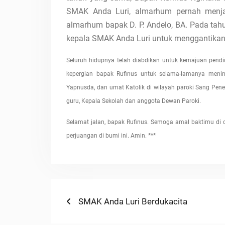
SMAK Anda Luri, almarhum pernah menj
almarhum bapak D. P. Andelo, BA. Pada tah
kepala SMAK Anda Luri untuk menggantikan 
Seluruh hidupnya telah diabdikan untuk kemajuan pend
kepergian bapak Rufinus untuk selama-lamanya meni
Yapnusda, dan umat Katolik di wilayah paroki Sang P
guru, Kepala Sekolah dan anggota Dewan Paroki.
Selamat jalan, bapak Rufinus. Semoga amal baktimu di 
perjuangan di bumi ini. Amin. ***
Navigasi
Previous
SMAK Anda Luri Berdukacita
post:
pos