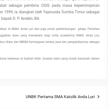
abat sebagai pembina OSIS pada masa kepemimpinan
un 1999, ia diangkat oleh Yapnusda Sumba Timur sebagai
bapak D. P. Andelo, BA.
idikan di SMAK Anda Luri dan juga untuk perkembangan gereja. Peristiwa
nggalkan duka yang mendalam bagi civita academica SMAK Anda Luri,
enebus Wara dan MBSM Kambajawa karena jasa dan pengabdiannya sebagai
dunia berkenan di hadirat Allah. Doakan kami yang masih berziarah dalam
Next
UNBK Pertama SMA Katolik Anda Luri
post: