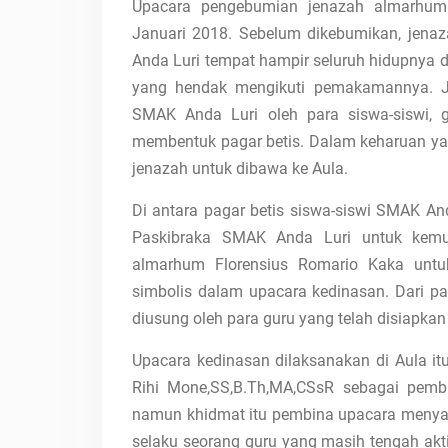
Upacara pengebumian jenazah almarhum
Januari 2018. Sebelum dikebumikan, jen
Anda Luri tempat hampir seluruh hidupnya d
yang hendak mengikuti pemakamannya. J
SMAK Anda Luri oleh para siswa-siswi,
membentuk pagar betis. Dalam keharuan y
jenazah untuk dibawa ke Aula.
Di antara pagar betis siswa-siswi SMAK And
Paskibraka SMAK Anda Luri untuk kemud
almarhum Florensius Romario Kaka unt
simbolis dalam upacara kedinasan. Dari pa
diusung oleh para guru yang telah disiapkan
Upacara kedinasan dilaksanakan di Aula it
Rihi Mone,SS,B.Th,MA,CSsR sebagai pemb
namun khidmat itu pembina upacara menya
selaku seorang guru yang masih tengah akti