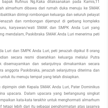
 bapak Rufinus Ng.Kaka dilaksanakan pada Kamis,11
azah almarhum dibawa dari rumah duka menuju ke SMAK
ibaktikan diiringi rombongan keluarga dan seluruh pelayat
enazah dan rombongan dijemput di gerbang kompleks
 guru, karyawan/wati SMAK dan SMPK Anda Luri yang
ang mendalam, Paskibraka SMAK Anda Luri menerima peti
a Luri dan SMPK Anda Luri, peti jenazah dipikul 8 orang
ian secara resmi diserahkan keluarga melalui Putra
uk disemayamkan dan selanjutnya dimakamkan secara
ra anggota Paskibraka, jenazah selanjutnya diterima dan
 untuk itu menuju tempat yang telah disiapkan.
u dipimpin oleh Kepala SMAK Anda Luri, Pater Dominikus
ina upacara. Dalam upacara yang berlangsung singkat
mpaikan kata-kata terakhir untuk menghormati almarhum
f tetapi lebih dari itu sebagai penghormatan atas jasanya