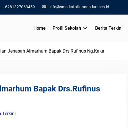
+6281327063459
info@sma-katolik-anda-luri.sch.id
Home
Profil Sekolah
Berita Terkini
an Jenasah Almarhum Bapak Drs.Rufinus Ng.Kaka
lmarhum Bapak Drs.Rufinus
a Terkini