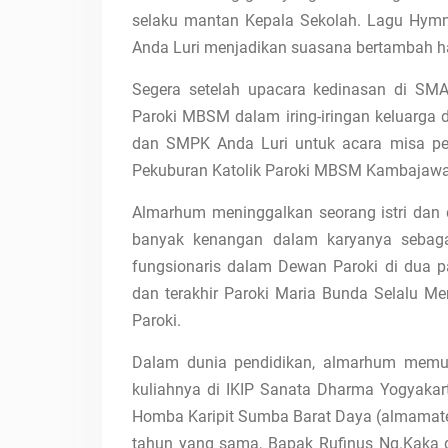
selaku mantan Kepala Sekolah. Lagu Hym
Anda Luri menjadikan suasana bertambah h
Segera setelah upacara kedinasan di SMA
Paroki MBSM dalam iring-iringan keluarga
dan SMPK Anda Luri untuk acara misa p
Pekuburan Katolik Paroki MBSM Kambajawa
Almarhum meninggalkan seorang istri dan d
banyak kenangan dalam karyanya sebagai
fungsionaris dalam Dewan Paroki di dua p
dan terakhir Paroki Maria Bunda Selalu 
Paroki.
Dalam dunia pendidikan, almarhum memula
kuliahnya di IKIP Sanata Dharma Yogyakar
Homba Karipit Sumba Barat Daya (almamate
tahun yang sama, Bapak Rufinus Ng.Kaka d