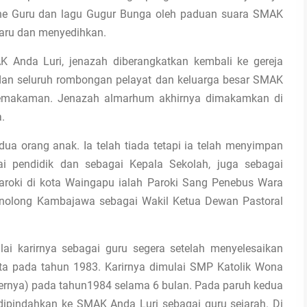
ne Guru dan lagu Gugur Bunga oleh paduan suara SMAK
aru dan menyedihkan.
K Anda Luri, jenazah diberangkatkan kembali ke gereja
 dan seluruh rombongan pelayat dan keluarga besar SMAK
emakaman. Jenazah almarhum akhirnya dimakamkan di
.
ua orang anak. Ia telah tiada tetapi ia telah menyimpan
 pendidik dan sebagai Kepala Sekolah, juga sebagai
aroki di kota Waingapu ialah Paroki Sang Penebus Wara
Menolong Kambajawa sebagai Wakil Ketua Dewan Pastoral
i karirnya sebagai guru segera setelah menyelesaikan
ta pada tahun 1983. Karirnya dimulai SMP Katolik Wona
rnya) pada tahun1984 selama 6 bulan. Pada paruh kedua
ipindahkan ke SMAK Anda Luri sebagai guru sejarah. Di