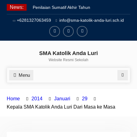
Skip
News:
Penilaian Sumatif Akhir Tahun
to
Semester Genap 2025/2026
content
+6281327063459
info@sma-katolik-anda-luri.sch.id
Pengumuman Kelulusan Siswa
Kelas XII SMAK Anda Luri
Pelantikan Pengurus Osis SMAK
Facebook
Youtube
Instagram
Anda Luri
SMA Katolik Anda Luri
Website Resmi Sekolah
Menu
Search
Home
2014
Januari
29
Kepala SMA Katolik Anda Luri Dari Masa ke Masa