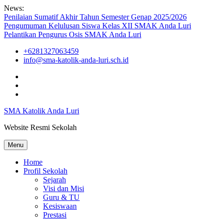
Skip
News:
to
Penilaian Sumatif Akhir Tahun Semester Genap 2025/2026
content
Pengumuman Kelulusan Siswa Kelas XII SMAK Anda Luri
Pelantikan Pengurus Osis SMAK Anda Luri
+6281327063459
info@sma-katolik-anda-luri.sch.id
Facebook
Youtube
Instagram
SMA Katolik Anda Luri
Website Resmi Sekolah
Menu
Home
Profil Sekolah
Sejarah
Visi dan Misi
Guru & TU
Kesiswaan
Prestasi