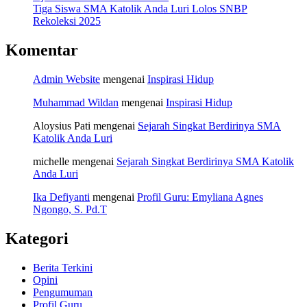
Tiga Siswa SMA Katolik Anda Luri Lolos SNBP
Rekoleksi 2025
Komentar
Admin Website
mengenai
Inspirasi Hidup
Muhammad Wildan
mengenai
Inspirasi Hidup
Aloysius Pati
mengenai
Sejarah Singkat Berdirinya SMA
Katolik Anda Luri
michelle
mengenai
Sejarah Singkat Berdirinya SMA Katolik
Anda Luri
Ika Defiyanti
mengenai
Profil Guru: Emyliana Agnes
Ngongo, S. Pd.T
Kategori
Berita Terkini
Opini
Pengumuman
Profil Guru