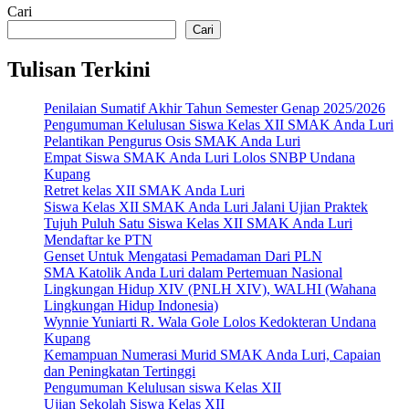
Cari
Cari
Tulisan Terkini
Penilaian Sumatif Akhir Tahun Semester Genap 2025/2026
Pengumuman Kelulusan Siswa Kelas XII SMAK Anda Luri
Pelantikan Pengurus Osis SMAK Anda Luri
Empat Siswa SMAK Anda Luri Lolos SNBP Undana
Kupang
Retret kelas XII SMAK Anda Luri
Siswa Kelas XII SMAK Anda Luri Jalani Ujian Praktek
Tujuh Puluh Satu Siswa Kelas XII SMAK Anda Luri
Mendaftar ke PTN
Genset Untuk Mengatasi Pemadaman Dari PLN
SMA Katolik Anda Luri dalam Pertemuan Nasional
Lingkungan Hidup XIV (PNLH XIV), WALHI (Wahana
Lingkungan Hidup Indonesia)
Wynnie Yuniarti R. Wala Gole Lolos Kedokteran Undana
Kupang
Kemampuan Numerasi Murid SMAK Anda Luri, Capaian
dan Peningkatan Tertinggi
Pengumuman Kelulusan siswa Kelas XII
Ujian Sekolah Siswa Kelas XII