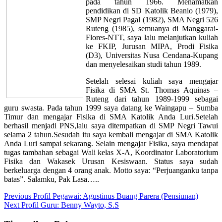
pada tahun 1966. Menamatkan
pendidikan di SD Katolik Beanio (1979),
SMP Negri Pagal (1982), SMA Negri 526
Ruteng (1985), semuanya di Manggarai-
Flores-NTT, saya lalu melanjutkan kuliah
ke FKIP, Jurusan MIPA, Prodi Fisika
(D3), Universitas Nusa Cendana-Kupang
dan menyelesaikan studi tahun 1989.
Setelah selesai kuliah saya mengajar
Fisika di SMA St. Thomas Aquinas –
Ruteng dari tahun 1989-1999 sebagai
guru swasta. Pada tahun 1999 saya datang ke Waingapu – Sumba
Timur dan mengajar Fisika di SMA Katolik Anda Luri.Setelah
berhasil menjadi PNS,lalu saya ditempatkan di SMP Negri Tawui
selama 2 tahun.Sesudah itu saya kembali mengajar di SMA Katolik
Anda Luri sampai sekarang. Selain mengajar Fisika, saya mendapat
tugas tambahan sebagai Wali kelas X-A, Koordinator Laboratorium
Fisika dan Wakasek Urusan Kesiswaan. Status saya sudah
berkeluarga dengan 4 orang anak. Motto saya: “Perjuanganku tanpa
batas”. Salamku, Pak Lasa…..
Navigasi
Previous
Previous
Profil Pegawai: Agustinus Buang Parera (Pensiunan)
Next
post:
Next
Profil Guru: Benny Wayto, S.S
pos
post: