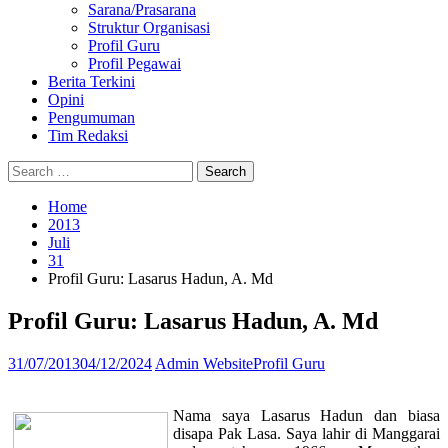
Sarana/Prasarana
Struktur Organisasi
Profil Guru
Profil Pegawai
Berita Terkini
Opini
Pengumuman
Tim Redaksi
Search
Search
Search
Search
Close
for:
Home
2013
Juli
31
Profil Guru: Lasarus Hadun, A. Md
Profil Guru: Lasarus Hadun, A. Md
31/07/2013
04/12/2024
Admin Website
Profil Guru
Nama saya Lasarus Hadun dan biasa
disapa Pak Lasa. Saya lahir di Manggarai