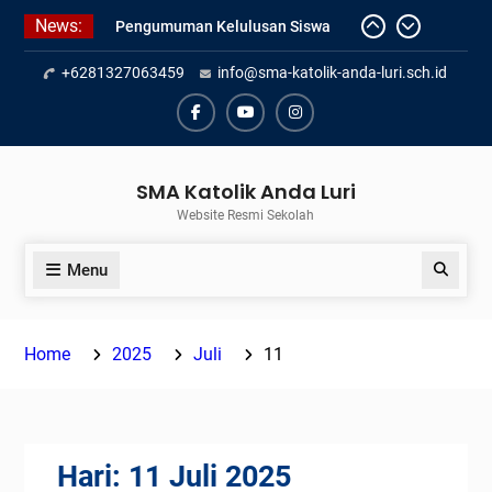
Skip
Pengumuman Kelulusan Siswa
News:
to
Kelas XII SMAK Anda Luri
Pelantikan Pengurus Osis SMAK
content
+6281327063459
info@sma-katolik-anda-luri.sch.id
Anda Luri
Penilaian Sumatif Akhir Tahun
Facebook
Youtube
Instagram
Semester Genap 2025/2026
SMA Katolik Anda Luri
Website Resmi Sekolah
Menu
Search
Home
2025
Juli
11
Hari:
11 Juli 2025