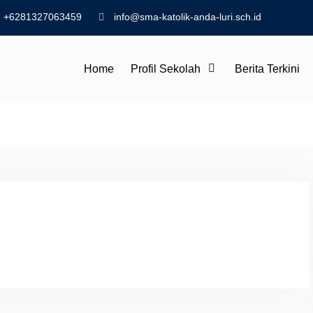
+6281327063459
info@sma-katolik-anda-luri.sch.id
Home
Profil Sekolah
Berita Terkini