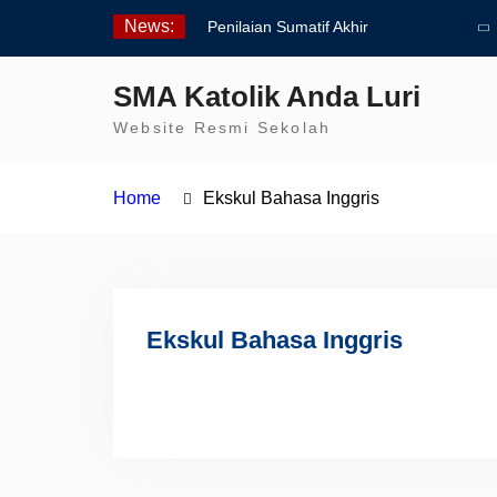
Skip
News:
Penilaian Sumatif Akhir
to
Tahun Semester Genap
content
2025/2026
SMA Katolik Anda Luri
Pengumuman Kelulusan
Website Resmi Sekolah
Siswa Kelas XII SMAK
Anda Luri
Pelantikan Pengurus Osis
Home
Ekskul Bahasa Inggris
SMAK Anda Luri
Ekskul Bahasa Inggris